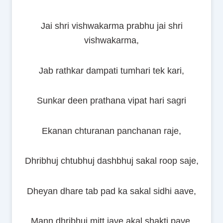
Jai shri vishwakarma prabhu jai shri
vishwakarma,
Jab rathkar dampati tumhari tek kari,
Sunkar deen prathana vipat hari sagri
Ekanan chturanan panchanan raje,
Dhribhuj chtubhuj dashbhuj sakal roop saje,
Dheyan dhare tab pad ka sakal sidhi aave,
Mann dhribhuj mitt jave akal shakti pave,