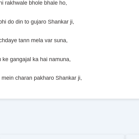
hi rakhwale bhole bhale ho,
hi do din to gujaro Shankar ji,
chdaye tann mela var suna,
u ke gangajal ka hai namuna,
 mein charan pakharo Shankar ji,