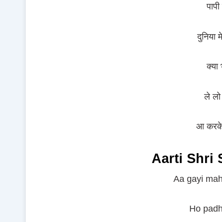
पापी
दुनिया 
क्या 
ले लो
आ करके
Aarti Shri 
Aa gayi maha
Ho padha