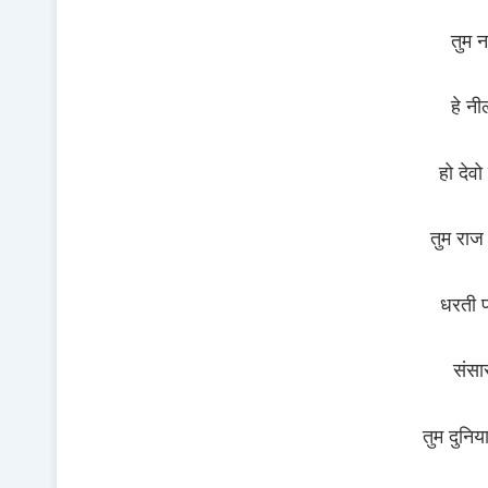
तुम 
हे नी
हो देवो
तुम राज 
धरती प
संसा
तुम दुनिय