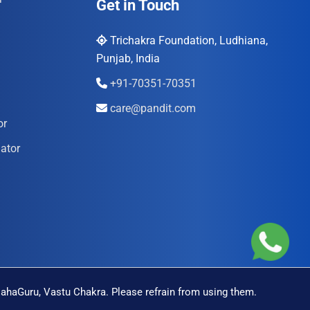
Get in Touch
Trichakra Foundation, Ludhiana,
Punjab, India
+91-70351-70351
care@pandit.com
or
ator
MahaGuru, Vastu Chakra. Please refrain from using them.