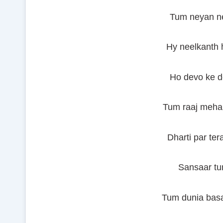
Tum neyan n
Hy neelkanth 
Ho devo ke de
Tum raaj mehal
Dharti par te
Sansaar tu
Tum dunia bas