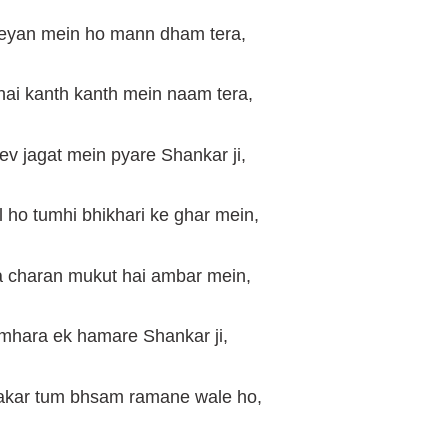
eyan mein ho mann dham tera,
hai kanth kanth mein naam tera,
v jagat mein pyare Shankar ji,
 ho tumhi bhikhari ke ghar mein,
ra charan mukut hai ambar mein,
mhara ek hamare Shankar ji,
akar tum bhsam ramane wale ho,