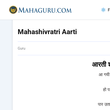
Skip
to
F
content
Blog
/
Aarti
Mahashivratri Aarti
Guru
आरती श्
आ गयी 
हो 
पार उत