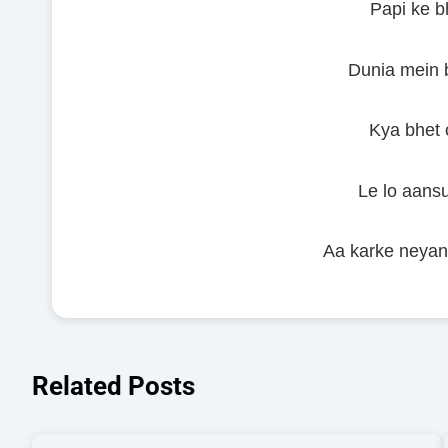
Papi ke b
Dunia mein b
Kya bhet 
Le lo aans
Aa karke neyan
Related Posts